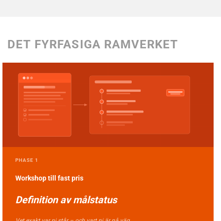
DET
FYRFASIGA
RAMVERKET
PHASE 1
Workshop till f
ast pris
Definition av
målstatus
Vet exakt var ni står – och vart ni är på väg